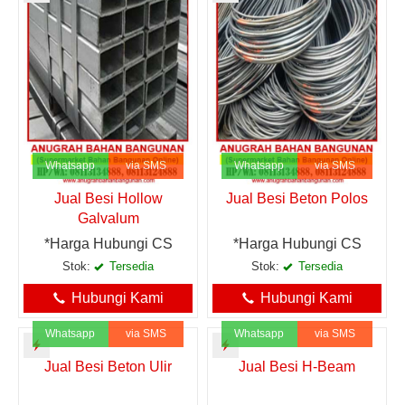
Whatsapp
via SMS
Whatsapp
via SMS
Jual Besi Hollow
Jual Besi Beton Polos
Galvalum
*Harga Hubungi CS
*Harga Hubungi CS
Stok:
Tersedia
Stok:
Tersedia
Hubungi Kami
Hubungi Kami
Whatsapp
via SMS
Whatsapp
via SMS
Jual Besi Beton Ulir
Jual Besi H-Beam