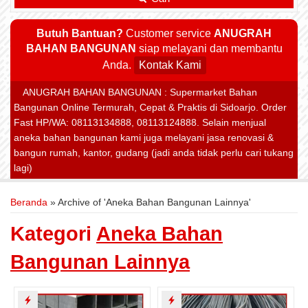
Butuh Bantuan?
Customer service
ANUGRAH
BAHAN BANGUNAN
siap melayani dan membantu
Anda.
Kontak Kami
ANUGRAH BAHAN BANGUNAN : Supermarket Bahan
Bangunan Online Termurah, Cepat & Praktis di Sidoarjo. Order
Fast HP/WA: 08113134888, 08113124888. Selain menjual
aneka bahan bangunan kami juga melayani jasa renovasi &
bangun rumah, kantor, gudang (jadi anda tidak perlu cari tukang
lagi)
Beranda
»
Archive of 'Aneka Bahan Bangunan Lainnya'
Kategori
Aneka Bahan
Bangunan Lainnya