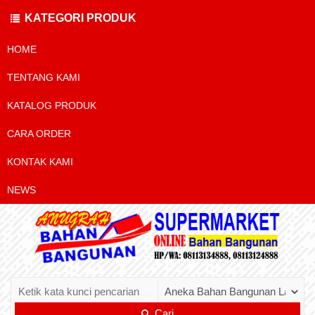
KATEGORI PRODUK
HOME
TENTANG KAMI
KATALOG PRODUK
CARA ORDER
KONTAK KAMI
NEWS
Cari