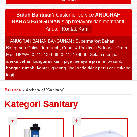
Butuh Bantuan?
Customer service
ANUGRAH
BAHAN BANGUNAN
siap melayani dan membantu
Anda.
Kontak Kami
ANUGRAH BAHAN BANGUNAN : Supermarket Bahan
Bangunan Online Termurah, Cepat & Praktis di Sidoarjo. Order
Fast HP/WA: 08113134888, 08113124888. Selain menjual
aneka bahan bangunan kami juga melayani jasa renovasi &
bangun rumah, kantor, gudang (jadi anda tidak perlu cari tukang
lagi)
Beranda
»
Archive of 'Sanitary'
Kategori
Sanitary