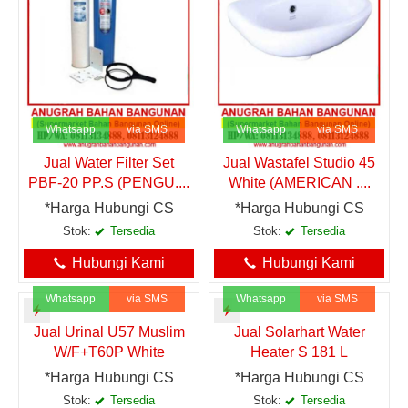
Whatsapp
via SMS
Whatsapp
via SMS
Jual Water Filter Set
Jual Wastafel Studio 45
PBF-20 PP.S (PENGU....
White (AMERICAN ....
*Harga Hubungi CS
*Harga Hubungi CS
Stok:
Tersedia
Stok:
Tersedia
Hubungi Kami
Hubungi Kami
Whatsapp
via SMS
Whatsapp
via SMS
Jual Urinal U57 Muslim
Jual Solarhart Water
W/F+T60P White
Heater S 181 L
*Harga Hubungi CS
*Harga Hubungi CS
Stok:
Tersedia
Stok:
Tersedia