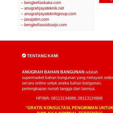
–
bengkellaskaka.com
–
anugrahjayateknik.net
–
anugrahjayateknikgroup.com
–
jasajatim.com
–
bengkellassidoarjo.com
TENTANG KAMI
ANUGRAH BAHAN BANGUNAN
adalah
supermarket bahan bangunan yang melayani orde
secara online untuk aneka bahan bangunan,
perlengkapan rumah tangga dan lainnya.
HP/WA: 08113134888, 08113124888
“GRATIS KONSULTASI, PENGIRIMAN UNTU