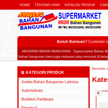
HOME
TENTANG KAMI
KATALOG PRODUK
CAR
Butuh Bantuan?
Customer s
ANUGRAH BAHAN BANGUNAN : Supermarket Bahan Banguna
bahan bangunan kami juga melayani jasa renovasi & bangun
Beranda
KATEGORI PRODUK
Kate
Aneka Bahan Bangunan Lainnya
Automotives
Builders Hardware
Electrical