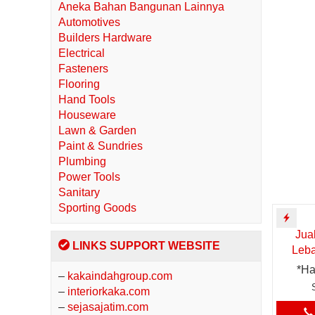
Aneka Bahan Bangunan Lainnya
Automotives
Builders Hardware
Electrical
Fasteners
Flooring
Hand Tools
Houseware
Lawn & Garden
Paint & Sundries
Plumbing
Power Tools
Sanitary
Sporting Goods
Jua
LINKS SUPPORT WEBSITE
Leba
*Ha
–
kakaindahgroup.com
–
interiorkaka.com
–
sejasajatim.com