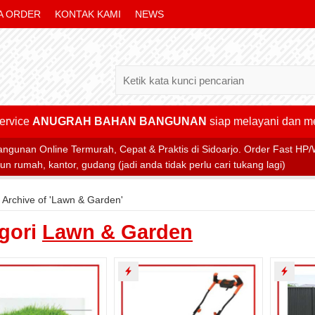
A ORDER
KONTAK KAMI
NEWS
ervice
ANUGRAH BAHAN BANGUNAN
siap melayani dan 
n Online Termurah, Cepat & Praktis di Sidoarjo. Order Fast HP/
 rumah, kantor, gudang (jadi anda tidak perlu cari tukang lagi)
»
Archive of 'Lawn & Garden'
gori
Lawn & Garden