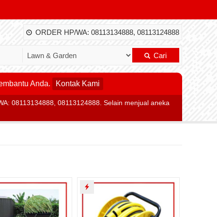
ORDER HP/WA: 08113134888, 08113124888
Cari
membantu Anda.
Kontak Kami
WA: 08113134888, 08113124888. Selain menjual aneka