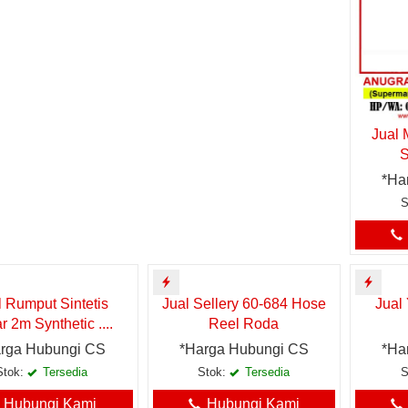
Jual 
S
*Ha
S
l Rumput Sintetis
Jual Sellery 60-684 Hose
Jual 
r 2m Synthetic ....
Reel Roda
rga Hubungi CS
*Harga Hubungi CS
*Ha
Stok:
Tersedia
Stok:
Tersedia
S
Hubungi Kami
Hubungi Kami