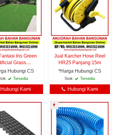
Fantasi Iris Green
Jual Karcher Hose Reel
tificial Grass....
HR25 Panjang 15m
rga Hubungi CS
*Harga Hubungi CS
tok:
Tersedia
Stok:
Tersedia
Hubungi Kami
Hubungi Kami