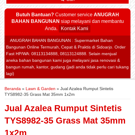
Butuh Bantuan?
Customer service
ANUGRAH
BAHAN BANGUNAN
siap melayani dan membantu
Anda.
Kontak Kami
ANUGRAH BAHAN BANGUNAN : Supermarket Bahan
Bangunan Online Termurah, Cepat & Praktis di Sidoarjo. Order
Fast HP/WA: 08113134888, 08113124888. Selain menjual
aneka bahan bangunan kami juga melayani jasa renovasi &
bangun rumah, kantor, gudang (jadi anda tidak perlu cari tukang
lagi)
Beranda
»
Lawn & Garden
»
Jual Azalea Rumput Sintetis
TYS8982-35 Grass Mat 35mm 1x2m
Jual Azalea Rumput Sintetis
TYS8982-35 Grass Mat 35mm
1x2m