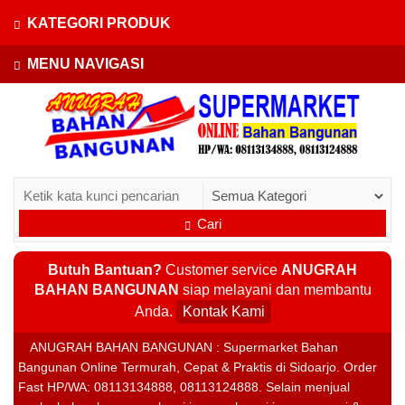
KATEGORI PRODUK
MENU NAVIGASI
Cari
Butuh Bantuan?
Customer service
ANUGRAH
BAHAN BANGUNAN
siap melayani dan membantu
Anda.
Kontak Kami
ANUGRAH BAHAN BANGUNAN : Supermarket Bahan
Bangunan Online Termurah, Cepat & Praktis di Sidoarjo. Order
Fast HP/WA: 08113134888, 08113124888. Selain menjual