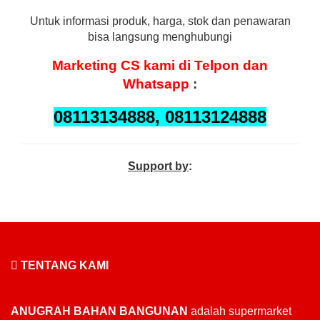
Untuk informasi produk, harga, stok dan penawaran
bisa langsung menghubungi
Marketing
CS kami di Telpon dan
Whatsapp
:
08113134888, 08113124888
Support by
:
TENTANG KAMI
ANUGRAH BAHAN BANGUNAN
adalah supermarket