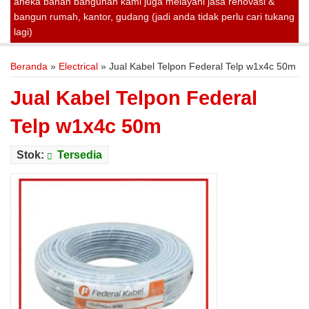
aneka bahan bangunan kami juga melayani jasa renovasi &
bangun rumah, kantor, gudang (jadi anda tidak perlu cari tukang
lagi)
Beranda
»
Electrical
»
Jual Kabel Telpon Federal Telp w1x4c 50m
Jual Kabel Telpon Federal
Telp w1x4c 50m
Stok:
Tersedia