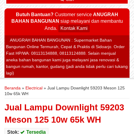
Butuh Bantuan?
Customer service
ANUGRAH
BAHAN BANGUNAN
siap melayani dan membantu
Anda.
Kontak Kami
ANUGRAH BAHAN BANGUNAN : Supermarket Bahan
Bangunan Online Termurah, Cepat & Praktis di Sidoarjo. Order
Fast HP/WA: 08113134888, 08113124888. Selain menjual
aneka bahan bangunan kami juga melayani jasa renovasi &
bangun rumah, kantor, gudang (jadi anda tidak perlu cari tukang
lagi)
Beranda
»
Electrical
»
Jual Lampu Downlight 59203 Meson 125
10w 65k WH
Jual Lampu Downlight 59203
Meson 125 10w 65k WH
Stok:
Tersedia