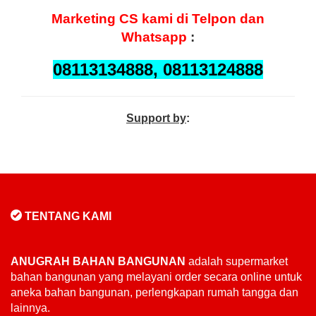
Marketing
CS kami di Telpon dan
Whatsapp
:
08113134888, 08113124888
Support by
:
TENTANG KAMI
ANUGRAH BAHAN BANGUNAN
adalah supermarket
bahan bangunan yang melayani order secara online untuk
aneka bahan bangunan, perlengkapan rumah tangga dan
lainnya.