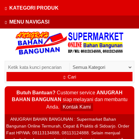
KATEGORI PRODUK
MENU NAVIGASI
Cari
Butuh Bantuan?
Customer service
ANUGRAH
BAHAN BANGUNAN
siap melayani dan membantu
Anda.
Kontak Kami
ANUGRAH BAHAN BANGUNAN : Supermarket Bahan
Bangunan Online Termurah, Cepat & Praktis di Sidoarjo. Order
Fast HP/WA: 08113134888, 08113124888. Selain menjual