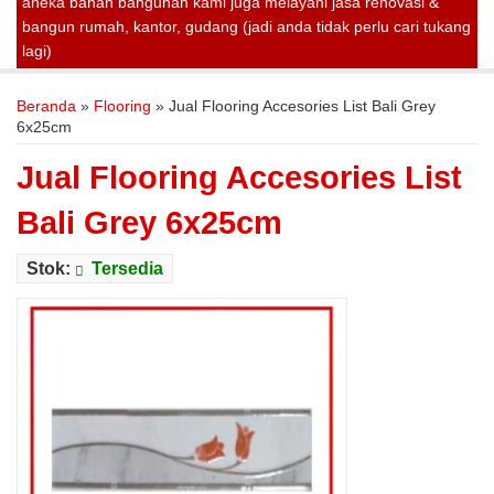
aneka bahan bangunan kami juga melayani jasa renovasi &
bangun rumah, kantor, gudang (jadi anda tidak perlu cari tukang
lagi)
Beranda
»
Flooring
»
Jual Flooring Accesories List Bali Grey
6x25cm
Jual Flooring Accesories List
Bali Grey 6x25cm
Stok:
Tersedia