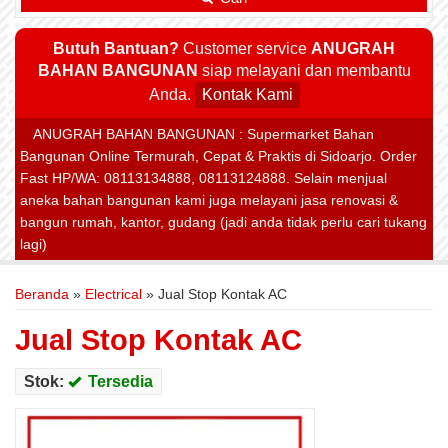
Butuh Bantuan?
Customer service
ANUGRAH
BAHAN BANGUNAN
siap melayani dan membantu
Anda.
Kontak Kami
ANUGRAH BAHAN BANGUNAN : Supermarket Bahan
Bangunan Online Termurah, Cepat & Praktis di Sidoarjo. Order
Fast HP/WA: 08113134888, 08113124888. Selain menjual
aneka bahan bangunan kami juga melayani jasa renovasi &
bangun rumah, kantor, gudang (jadi anda tidak perlu cari tukang
lagi)
Beranda
»
Electrical
»
Jual Stop Kontak AC
Jual Stop Kontak AC
Stok:
Tersedia